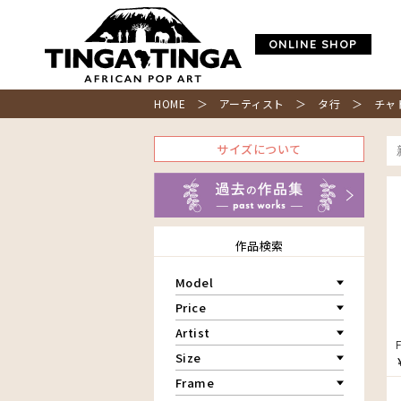
ONLINE SHOP
HOME
＞ アーティスト ＞
タ行
＞ チャ
サイズについて
作品検索
Model
青空
Price
朝焼け
～￥10,000
Artist
アフリカ
￥10,001～20,000
Size
アフリカレイヨウ
￥20,001～30,000
家
ア行
F3号
Frame
￥30,001～40,000
イノシシ
カ行
アウスィー
F4号
￥40,001～60,000