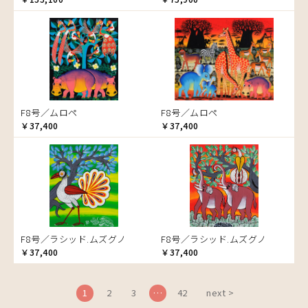
ブドウの木
フラミンゴ
ヘビ
ペンギン
星空
マーケット
F8号／ムロペ
F8号／ムロペ
マサイ
￥37,400
￥37,400
マンゴーの木
水浴び
湖
夕日
ライオン
漁
F8号／ラシッド.ムズグノ
F8号／ラシッド.ムズグノ
ワニ
￥37,400
￥37,400
1
2
3
…
42
next >