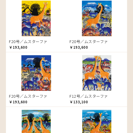
音楽
ラ行
アバス
サンデイビッタ
ドサ
ブッシーリ
マトゥカ
ヤッスィーニ（ヤッスィン）
カエル
アブー
シャハ
マジドゥ
ヤフィドゥ
ラシッド.ムズグノ
かくれんぼ
アブダラ
シャバーニ
マブサ
ラシディ
家族-親子
アマニ
ジャリブーニ
マリキータ
ルーカス
カシューナッツの木
アミナータ
スフィアー二
マルチナ
ルブニ
カップル
F20号／ムスターファ
F20号／ムスターファ
アリー
ズベリ
マワゾ
レイモンド
カバ
￥193,600
￥193,600
アルバー
スライディ（スライドゥ）
マングラ
ロジャー
カメ
イッサ
ゼナ
ミムス
カメレオン
イディー
セフ
ムクラ
木
エミリアス
ムクンバ
キリン
エレナ
ムスターファ
キリマンジャロ
オマリー
ムチサ
孔雀
F20号／ムスターファ
F12号／ムスターファ
ムッサ
サイ
￥193,600
￥133,100
ムブカ
魚の群れ
ムロペ
桜
ムワツカ
サル
ムワメディ
シマウマ