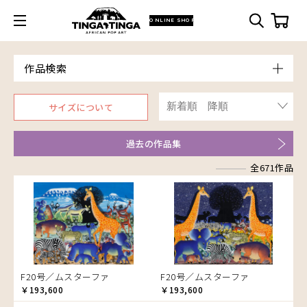
ONLINE SHOP
作品検索
Model
サイズについて
青空
Price
朝焼け
～￥10,000
Artist
過去の作品集
アフリカ
￥10,001～20,000
Size
アフリカレイヨウ
全671作品
￥20,001～30,000
ア行
F3号
Frame
家
￥30,001～40,000
カ行
アウスィー
F4号
木枠張り／パネル
イノシシ
￥40,001～60,000
サ行
アキリ
カケパ
F8号
アートフレーム
イボイノシシ
￥60,001～80,000
検索
タ行
アグネス
カッシム
サイディ
F12号
イルカ
￥80,001～100,000
ナ行
アジャバ
ガヨ
ザチ
チャド
F20号
インパラ
￥100,001～
ハ行
アダム
カンビリ
サビティ
チャリンダ
ナココ
規格外S
うさぎ
F20号／ムスターファ
F20号／ムスターファ
マ行
アダムス
ゴッドフレイ
サランゲ
チワヤ
ハッサーニ
規格外M
お祭り
￥193,600
￥193,600
ヤ行
アパイ
コルンバ
サンデイ
ドゥケ
ベッカー
マウラーナ
規格外L