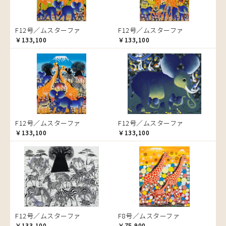
ゾウ
タンザニア
F12号／ムスターファ
F12号／ムスターファ
タンザニアの女性
￥133,100
￥133,100
チーター
蝶
チンパンジー
動物たち
鳥
トカゲ
F12号／ムスターファ
F12号／ムスターファ
トンボ
￥133,100
￥133,100
日常
ニワトリ
バオバブの木
バッファロー
花
ヒョウ
F12号／ムスターファ
F8号／ムスターファ
フクロウ
￥133,100
￥75,900