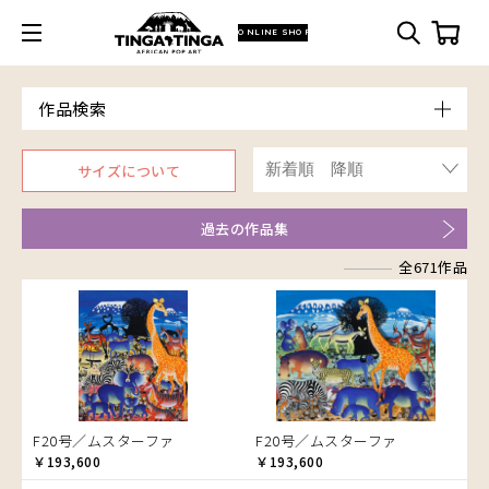
ONLINE SHOP
作品検索
Model
サイズについて
青空
Price
朝焼け
～￥10,000
Artist
過去の作品集
アフリカ
￥10,001～20,000
Size
アフリカレイヨウ
全671作品
￥20,001～30,000
ア行
F3号
Frame
家
￥30,001～40,000
カ行
アウスィー
F4号
木枠張り／パネル
イノシシ
￥40,001～60,000
サ行
アキリ
カケパ
F8号
アートフレーム
イボイノシシ
￥60,001～80,000
検索
タ行
アグネス
カッシム
サイディ
F12号
イルカ
￥80,001～100,000
ナ行
アジャバ
ガヨ
ザチ
チャド
F20号
インパラ
￥100,001～
ハ行
アダム
カンビリ
サビティ
チャリンダ
ナココ
規格外S
うさぎ
F20号／ムスターファ
F20号／ムスターファ
マ行
アダムス
ゴッドフレイ
サランゲ
チワヤ
ハッサーニ
規格外M
お祭り
￥193,600
￥193,600
ヤ行
アパイ
コルンバ
サンデイ
ドゥケ
ベッカー
マウラーナ
規格外L