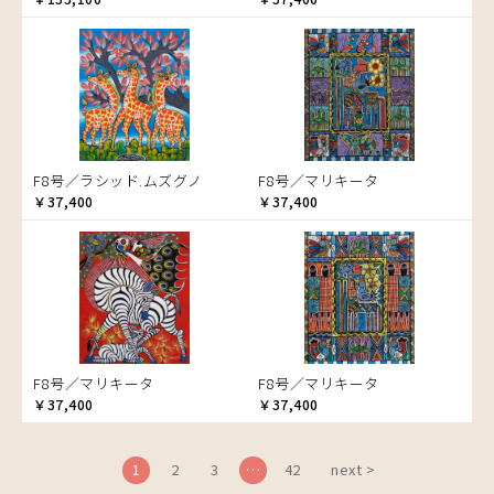
ブドウの木
フラミンゴ
ヘビ
ペンギン
星空
マーケット
F8号／ラシッド.ムズグノ
F8号／マリキータ
マサイ
￥37,400
￥37,400
マンゴーの木
水浴び
湖
夕日
ライオン
漁
F8号／マリキータ
F8号／マリキータ
ワニ
￥37,400
￥37,400
1
2
3
…
42
next >