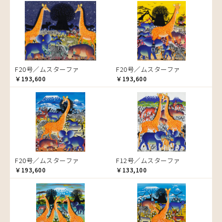
音楽
ラ行
アバス
サンデイビッタ
ドサ
ブッシーリ
マトゥカ
ヤッスィーニ（ヤッスィン）
カエル
アブー
シャハ
マジドゥ
ヤフィドゥ
ラシッド.ムズグノ
かくれんぼ
アブダラ
シャバーニ
マブサ
ラシディ
家族-親子
アマニ
ジャリブーニ
マリキータ
ルーカス
カシューナッツの木
アミナータ
スフィアー二
マルチナ
ルブニ
カップル
F20号／ムスターファ
F20号／ムスターファ
アリー
ズベリ
マワゾ
レイモンド
カバ
￥193,600
￥193,600
アルバー
スライディ（スライドゥ）
マングラ
ロジャー
カメ
イッサ
ゼナ
ミムス
カメレオン
イディー
セフ
ムクラ
木
エミリアス
ムクンバ
キリン
エレナ
ムスターファ
キリマンジャロ
オマリー
ムチサ
孔雀
F20号／ムスターファ
F12号／ムスターファ
ムッサ
サイ
￥193,600
￥133,100
ムブカ
魚の群れ
ムロペ
桜
ムワツカ
サル
ムワメディ
シマウマ