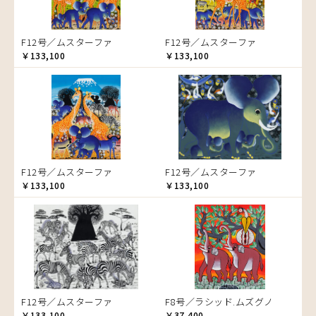
ゾウ
タンザニア
F12号／ムスターファ
F12号／ムスターファ
タンザニアの女性
￥133,100
￥133,100
チーター
蝶
チンパンジー
動物たち
鳥
トカゲ
F12号／ムスターファ
F12号／ムスターファ
トンボ
￥133,100
￥133,100
日常
ニワトリ
バオバブの木
バッファロー
花
ヒョウ
F12号／ムスターファ
F8号／ラシッド.ムズグノ
フクロウ
￥133,100
￥37,400