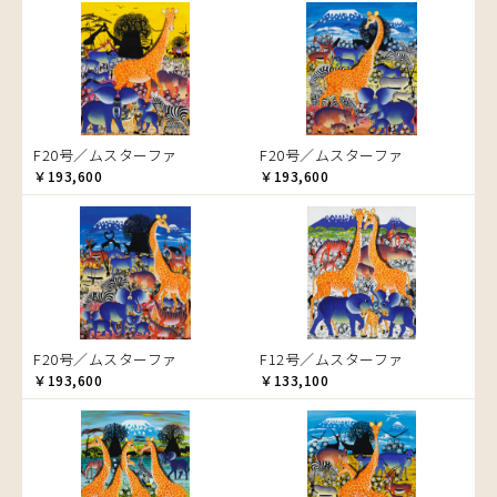
音楽
ラ行
アバス
サンデイビッタ
ドサ
ブッシーリ
マトゥカ
ヤッスィーニ（ヤッスィン）
カエル
アブー
シャハ
マジドゥ
ヤフィドゥ
ラシッド.ムズグノ
かくれんぼ
アブダラ
シャバーニ
マブサ
ラシディ
家族-親子
アマニ
ジャリブーニ
マリキータ
ルーカス
カシューナッツの木
アミナータ
スフィアー二
マルチナ
ルブニ
カップル
F20号／ムスターファ
F20号／ムスターファ
アリー
ズベリ
マワゾ
レイモンド
カバ
￥193,600
￥193,600
アルバー
スライディ（スライドゥ）
マングラ
ロジャー
カメ
イッサ
ゼナ
ミムス
カメレオン
イディー
セフ
ムクラ
木
エミリアス
ムクンバ
キリン
エレナ
ムスターファ
キリマンジャロ
オマリー
ムチサ
孔雀
F20号／ムスターファ
F12号／ムスターファ
ムッサ
サイ
￥193,600
￥133,100
ムブカ
魚の群れ
ムロペ
桜
ムワツカ
サル
ムワメディ
シマウマ