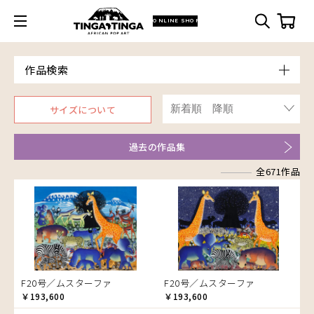
ONLINE SHOP
作品検索
Model
サイズについて
青空
Price
朝焼け
～￥10,000
Artist
過去の作品集
アフリカ
￥10,001～20,000
Size
アフリカレイヨウ
全671作品
￥20,001～30,000
ア行
F3号
Frame
家
￥30,001～40,000
カ行
アウスィー
F4号
木枠張り／パネル
イノシシ
￥40,001～60,000
サ行
アキリ
カケパ
F8号
アートフレーム
イボイノシシ
￥60,001～80,000
検索
タ行
アグネス
カッシム
サイディ
F12号
イルカ
￥80,001～100,000
ナ行
アジャバ
ガヨ
ザチ
チャド
F20号
インパラ
￥100,001～
ハ行
アダム
カンビリ
サビティ
チャリンダ
ナココ
規格外S
うさぎ
F20号／ムスターファ
F20号／ムスターファ
マ行
アダムス
ゴッドフレイ
サランゲ
チワヤ
ハッサーニ
規格外M
お祭り
￥193,600
￥193,600
ヤ行
アパイ
コルンバ
サンデイ
ドゥケ
ベッカー
マウラーナ
規格外L