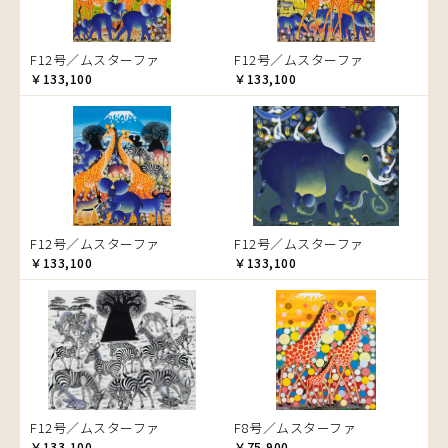
ゾウ
タンザニア
F12号／ムスターファ
F12号／ムスターファ
タンザニアの女性
￥133,100
￥133,100
チーター
蝶
チンパンジー
動物たち
鳥
トカゲ
F12号／ムスターファ
F12号／ムスターファ
トンボ
￥133,100
￥133,100
日常
ニワトリ
バオバブの木
バッファロー
花
ヒョウ
F12号／ムスターファ
F8号／ムスターファ
フクロウ
￥133,100
￥75,900