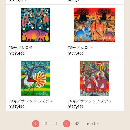
ブドウの木
フラミンゴ
ヘビ
ペンギン
星空
マーケット
F8号／ムロペ
F8号／ムロペ
マサイ
￥37,400
￥37,400
マンゴーの木
水浴び
湖
夕日
ライオン
漁
F8号／ラシッド.ムズグノ
F8号／ラシッド.ムズグノ
ワニ
￥37,400
￥37,400
1
2
3
…
42
next >