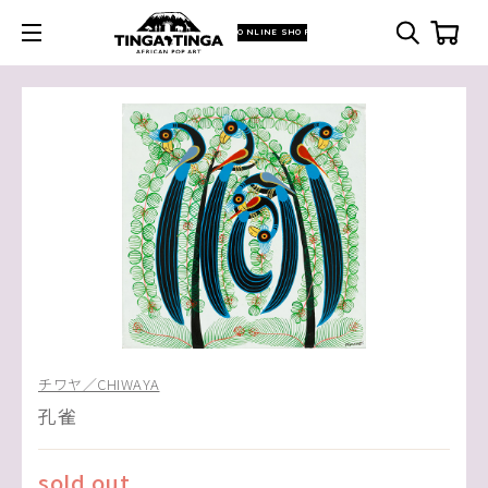
ONLINE SHOP
チワヤ／CHIWAYA
孔雀
sold out