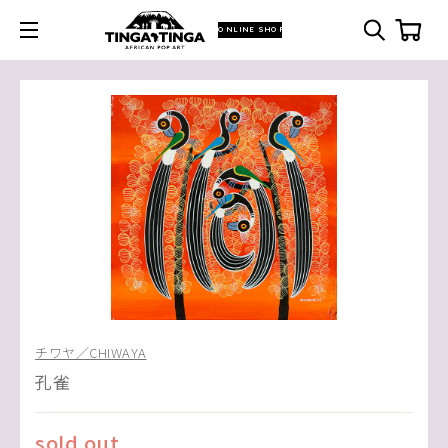
ONLINE SHOP
チワヤ／CHIWAYA
孔雀
sold out