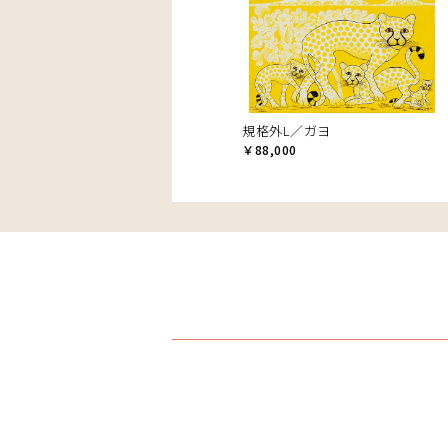
規格外L／ガヨ
￥88,000