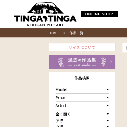
ONLINE SHOP
HOME
＞ 作品一覧
サイズについて
作品検索
Model
青空
Price
朝焼け
～￥10,000
Artist
アフリカ
￥10,001～20,000
アフリカレイヨウ
￥20,001～30,000
家
ア行
￥30,001～40,000
イノシシ
カ行
アウスィー
￥40,001～60,000