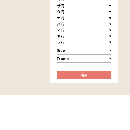
イボイノシシ
アキリ
サ行
￥60,001～80,000
カケパ
イルカ
アグネス
￥80,001～100,000
カッシム
タ行
サイディ
インパラ
アジャバ
￥100,001～
ガヨ
ザチ
ナ行
チャド
うさぎ
アダム
カンビリ
サビティ
チャリンダ
ハ行
ナココ
お祭り
アダムス
ゴッドフレイ
サランゲ
チワヤ
マ行
ハッサーニ
音楽
アパイ
コルンバ
サンデイ
ドゥケ
ベッカー
ヤ行
マウラーナ
カエル
アバス
サンデイビッタ
ドサ
ブッシーリ
マトゥカ
ラ行
ヤッスィーニ（ヤッスィン）
かくれんぼ
アブー
シャハ
マジドゥ
ヤフィドゥ
ラシッド.ムズグノ
家族-親子
Size
アブダラ
シャバーニ
マブサ
ラシディ
カシューナッツの木
F3号
アマニ
ジャリブーニ
Frame
マリキータ
ルーカス
カップル
F4号
アミナータ
スフィアー二
マルチナ
木枠張り／パネル
ルブニ
カバ
F8号
アリー
ズベリ
マワゾ
アートフレーム
レイモンド
カメ
F12号
アルバー
スライディ（スライドゥ）
検索
マングラ
ロジャー
カメレオン
F20号
イッサ
ゼナ
ミムス
木
規格外S
イディー
セフ
ムクラ
キリン
規格外M
エミリアス
ムクンバ
キリマンジャロ
規格外L
エレナ
ムスターファ
孔雀
オマリー
ムチサ
サイ
ムッサ
魚の群れ
ムブカ
桜
ムロペ
サル
ムワツカ