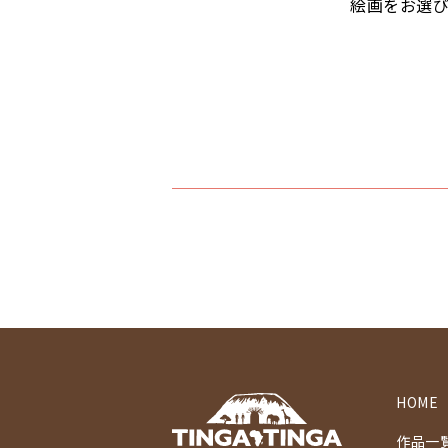
絵画をお選
マーケット
マサイ
マンゴーの木
水浴び
湖
夕日
ライオン
漁
ワニ
HOME
作品一