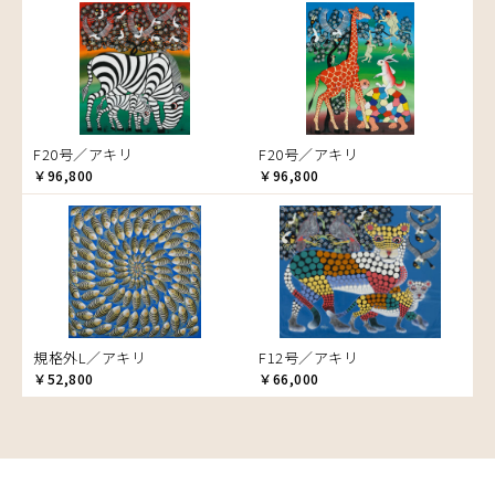
音楽
アバス
カエル
アブー
かくれんぼ
アブダラ
家族-親子
アマニ
カシューナッツの木
アミナータ
カップル
F20号／アキリ
F20号／アキリ
アリー
カバ
￥96,800
￥96,800
アルバー
カメ
イッサ
カメレオン
イディー
木
エミリアス
キリン
エレナ
キリマンジャロ
オマリー
孔雀
規格外L／アキリ
F12号／アキリ
カ行
サイ
￥52,800
￥66,000
サ行
カケパ
魚の群れ
タ行
カッシム
サイディ
桜
ナ行
ガヨ
ザチ
チャド
サル
ハ行
カンビリ
サビティ
チャリンダ
ナココ
シマウマ