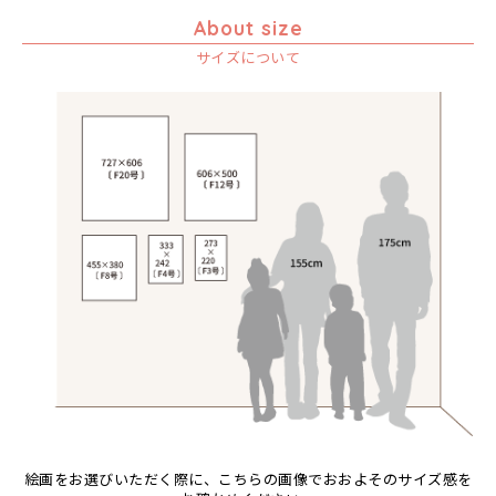
マ行
ゴッドフレイ
サランゲ
チワヤ
ハッサーニ
ゾウ
About size
ヤ行
コルンバ
サンデイ
ドゥケ
ベッカー
マウラーナ
タンザニア
サイズについて
ラ行
サンデイビッタ
ドサ
ブッシーリ
マトゥカ
ヤッスィーニ（ヤッスィン）
タンザニアの女性
シャハ
マジドゥ
ヤフィドゥ
ラシッド.ムズグノ
チーター
Size
シャバーニ
マブサ
ラシディ
蝶
F3号
Frame
ジャリブーニ
マリキータ
ルーカス
チンパンジー
F4号
木枠張り／パネル
スフィアー二
マルチナ
ルブニ
動物たち
F8号
アートフレーム
ズベリ
マワゾ
レイモンド
検索
鳥
F12号
スライディ（スライドゥ）
マングラ
ロジャー
トカゲ
F20号
ゼナ
ミムス
トンボ
規格外S
セフ
ムクラ
日常
規格外M
ムクンバ
ニワトリ
規格外L
ムスターファ
バオバブの木
ムチサ
バッファロー
ムッサ
花
ムブカ
ヒョウ
絵画をお選びいただく際に、こちらの画像でおおよそのサイズ感を
ムロペ
フクロウ