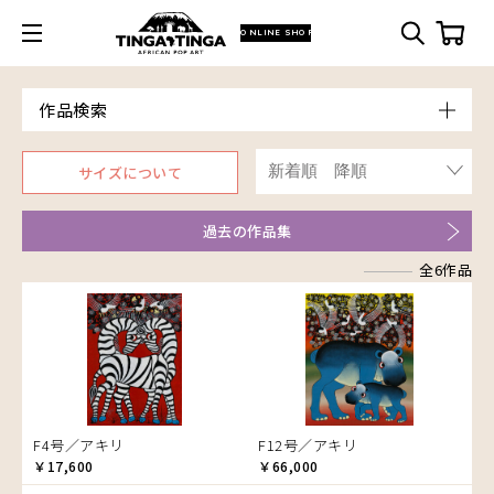
ONLINE SHOP
作品検索
Model
サイズについて
青空
Price
朝焼け
～￥10,000
Artist
過去の作品集
アフリカ
￥10,001～20,000
アフリカレイヨウ
全6作品
￥20,001～30,000
ア行
家
￥30,001～40,000
アウスィー
イノシシ
￥40,001～60,000
アキリ
イボイノシシ
￥60,001～80,000
アグネス
イルカ
￥80,001～100,000
アジャバ
インパラ
￥100,001～
アダム
うさぎ
F4号／アキリ
F12号／アキリ
アダムス
お祭り
￥17,600
￥66,000
アパイ