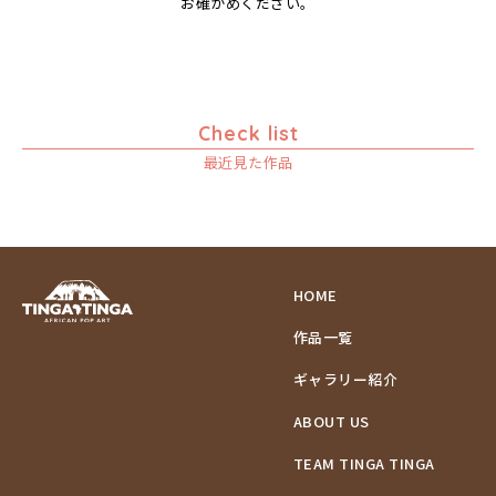
お確かめください。
ムワツカ
ブドウの木
ムワメディ
フラミンゴ
ヘビ
ペンギン
Check list
星空
マーケット
最近見た作品
マサイ
マンゴーの木
水浴び
湖
HOME
夕日
ライオン
作品一覧
漁
ギャラリー紹介
ワニ
ABOUT US
TEAM TINGA TINGA