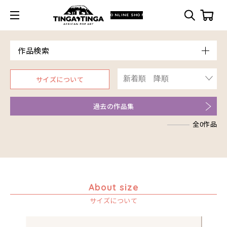
ONLINE SHOP
作品検索
Model
サイズについて
青空
Price
朝焼け
～￥10,000
Artist
過去の作品集
アフリカ
￥10,001～20,000
アフリカレイヨウ
全0作品
￥20,001～30,000
ア行
家
￥30,001～40,000
カ行
アウスィー
イノシシ
￥40,001～60,000
サ行
アキリ
カケパ
イボイノシシ
￥60,001～80,000
タ行
アグネス
カッシム
サイディ
イルカ
￥80,001～100,000
ナ行
アジャバ
ガヨ
ザチ
チャド
About size
インパラ
￥100,001～
ハ行
アダム
カンビリ
サビティ
チャリンダ
ナココ
サイズについて
うさぎ
アダムス
ゴッドフレイ
サランゲ
チワヤ
ハッサーニ
お祭り
アパイ
コルンバ
サンデイ
ドゥケ
ベッカー