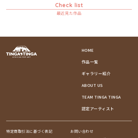
Check list
ムロペ
ゾウ
最近見た作品
ムワツカ
タンザニア
ムワメディ
タンザニアの女性
チーター
蝶
チンパンジー
HOME
動物たち
作品一覧
鳥
トカゲ
ギャラリー紹介
トンボ
ABOUT US
日常
ニワトリ
TEAM TINGA TINGA
バオバブの木
認定アーティスト
バッファロー
花
ヒョウ
特定商取引法に基づく表記
お問い合わせ
フクロウ