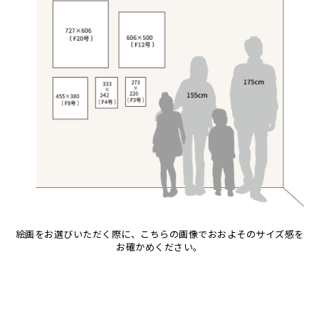
音楽
アバス
サンデイビッタ
ドサ
ブッシーリ
カエル
アブー
シャハ
マ行
かくれんぼ
アブダラ
シャバーニ
ヤ行
マウラーナ
家族-親子
アマニ
ジャリブーニ
ラ行
マトゥカ
ヤッスィーニ（ヤッスィン）
カシューナッツの木
アミナータ
スフィアー二
マジドゥ
ヤフィドゥ
ラシッド.ムズグノ
カップル
Size
アリー
ズベリ
マブサ
ラシディ
カバ
F3号
Frame
アルバー
スライディ（スライドゥ）
マリキータ
ルーカス
カメ
F4号
木枠張り／パネル
イッサ
ゼナ
マルチナ
ルブニ
カメレオン
F8号
アートフレーム
イディー
セフ
マワゾ
レイモンド
検索
木
F12号
エミリアス
マングラ
ロジャー
キリン
F20号
エレナ
ミムス
キリマンジャロ
規格外S
オマリー
ムクラ
孔雀
規格外M
絵画をお選びいただく際に、こちらの画像でおおよそのサイズ感を
ムクンバ
サイ
規格外L
お確かめください。
ムスターファ
魚の群れ
ムチサ
桜
ムッサ
サル
ムブカ
シマウマ