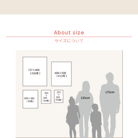
音楽
アバス
サンデイビッタ
ドサ
カエル
アブー
シャハ
ナ行
かくれんぼ
アブダラ
シャバーニ
ハ行
ナココ
家族-親子
アマニ
ジャリブーニ
マ行
ハッサーニ
About size
カシューナッツの木
アミナータ
スフィアー二
ヤ行
ベッカー
マウラーナ
カップル
サイズについて
アリー
ズベリ
ラ行
ブッシーリ
マトゥカ
ヤッスィーニ（ヤッスィン）
カバ
アルバー
スライディ（スライドゥ）
マジドゥ
ヤフィドゥ
ラシッド.ムズグノ
カメ
Size
イッサ
ゼナ
マブサ
ラシディ
カメレオン
F3号
Frame
イディー
セフ
マリキータ
ルーカス
木
F4号
木枠張り／パネル
エミリアス
マルチナ
ルブニ
キリン
F8号
アートフレーム
エレナ
マワゾ
レイモンド
検索
キリマンジャロ
F12号
オマリー
マングラ
ロジャー
孔雀
F20号
ミムス
サイ
規格外S
ムクラ
魚の群れ
規格外M
ムクンバ
桜
規格外L
ムスターファ
サル
ムチサ
シマウマ