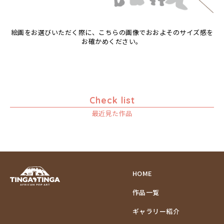
ムッサ
ゾウ
ムブカ
タンザニア
絵画をお選びいただく際に、こちらの画像でおおよそのサイズ感を
ムロペ
タンザニアの女性
お確かめください。
ムワツカ
チーター
ムワメディ
蝶
チンパンジー
動物たち
Check list
鳥
最近見た作品
トカゲ
トンボ
日常
ニワトリ
バオバブの木
HOME
バッファロー
作品一覧
花
ヒョウ
ギャラリー紹介
フクロウ