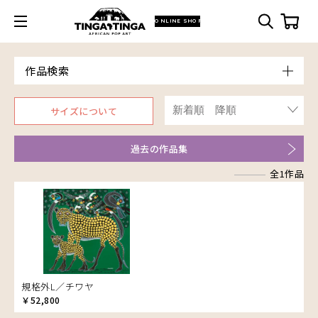
ONLINE SHOP
作品検索
Model
サイズについて
青空
Price
朝焼け
～￥10,000
Artist
過去の作品集
アフリカ
￥10,001～20,000
アフリカレイヨウ
全1作品
￥20,001～30,000
ア行
家
￥30,001～40,000
カ行
アウスィー
イノシシ
￥40,001～60,000
サ行
アキリ
カケパ
イボイノシシ
￥60,001～80,000
タ行
アグネス
カッシム
サイディ
イルカ
￥80,001～100,000
アジャバ
ガヨ
ザチ
チャド
インパラ
￥100,001～
アダム
カンビリ
サビティ
チャリンダ
うさぎ
規格外L／チワヤ
アダムス
ゴッドフレイ
サランゲ
チワヤ
お祭り
￥52,800
アパイ
コルンバ
サンデイ
ドゥケ