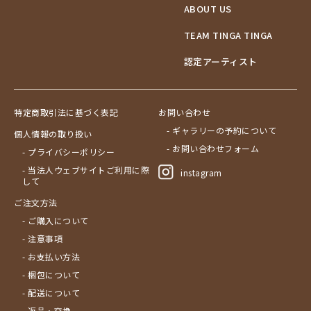
ABOUT US
ブドウの木
フラミンゴ
TEAM TINGA TINGA
ヘビ
認定アーティスト
ペンギン
星空
マーケット
特定商取引法に基づく表記
お問い合わせ
マサイ
- ギャラリーの予約について
個人情報の取り扱い
マンゴーの木
- お問い合わせフォーム
- プライバシーポリシー
水浴び
- 当法人ウェブサイトご利用に際
湖
instagram
して
夕日
ご注文方法
ライオン
- ご購入について
漁
- 注意事項
ワニ
- お支払い方法
- 梱包について
- 配送について
- 返品・交換