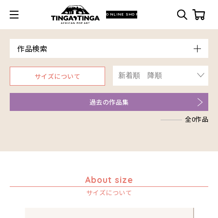
ONLINE SHOP
作品検索
Model
サイズについて
青空
Price
朝焼け
～￥10,000
Artist
過去の作品集
アフリカ
￥10,001～20,000
アフリカレイヨウ
全0作品
￥20,001～30,000
ア行
家
￥30,001～40,000
カ行
アウスィー
イノシシ
￥40,001～60,000
サ行
アキリ
カケパ
イボイノシシ
￥60,001～80,000
タ行
アグネス
カッシム
サイディ
イルカ
￥80,001～100,000
アジャバ
ガヨ
ザチ
チャド
About size
インパラ
￥100,001～
アダム
カンビリ
サビティ
チャリンダ
サイズについて
うさぎ
アダムス
ゴッドフレイ
サランゲ
チワヤ
お祭り
アパイ
コルンバ
サンデイ
ドゥケ