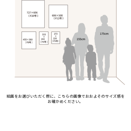
音楽
アバス
サンデイビッタ
ドサ
カエル
アブー
シャハ
ナ行
かくれんぼ
アブダラ
シャバーニ
ハ行
ナココ
家族-親子
アマニ
ジャリブーニ
マ行
ハッサーニ
カシューナッツの木
アミナータ
スフィアー二
ヤ行
ベッカー
マウラーナ
カップル
アリー
ズベリ
ラ行
ブッシーリ
マトゥカ
ヤッスィーニ（ヤッスィン）
カバ
アルバー
スライディ（スライドゥ）
マジドゥ
ヤフィドゥ
ラシッド.ムズグノ
カメ
Size
イッサ
ゼナ
マブサ
ラシディ
カメレオン
F3号
Frame
イディー
セフ
マリキータ
ルーカス
木
F4号
木枠張り／パネル
エミリアス
マルチナ
ルブニ
キリン
F8号
アートフレーム
エレナ
マワゾ
レイモンド
検索
キリマンジャロ
F12号
オマリー
マングラ
ロジャー
孔雀
F20号
絵画をお選びいただく際に、こちらの画像でおおよそのサイズ感を
ミムス
サイ
規格外S
お確かめください。
ムクラ
魚の群れ
規格外M
ムクンバ
桜
規格外L
ムスターファ
サル
ムチサ
シマウマ