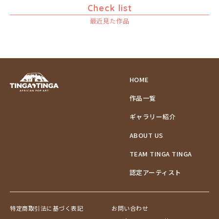
Check list
ムッサ
ゾウ
最近見た作品
ムブカ
タンザニア
ムロペ
タンザニアの女性
ムワツカ
チーター
ムワメディ
蝶
チンパンジー
HOME
動物たち
作品一覧
鳥
トカゲ
ギャラリー紹介
トンボ
ABOUT US
日常
ニワトリ
TEAM TINGA TINGA
バオバブの木
認定アーティスト
バッファロー
花
ヒョウ
特定商取引法に基づく表記
お問い合わせ
フクロウ