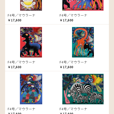
ヤ行
ゾウ
ラ行
ヤッスィーニ（ヤッスィン）
タンザニア
F4号／マウラーナ
F4号／マウラーナ
ヤフィドゥ
ラシッド.ムズグノ
タンザニアの女性
Size
￥17,600
￥17,600
ラシディ
チーター
F3号
Frame
ルーカス
蝶
F4号
木枠張り／パネル
ルブニ
チンパンジー
F8号
アートフレーム
レイモンド
検索
動物たち
F12号
ロジャー
鳥
F20号
トカゲ
規格外S
F4号／マウラーナ
F4号／マウラーナ
トンボ
規格外M
￥17,600
￥17,600
日常
規格外L
ニワトリ
バオバブの木
バッファロー
花
ヒョウ
F4号／マウラーナ
F4号／マウラーナ
フクロウ
￥17,600
￥17,600