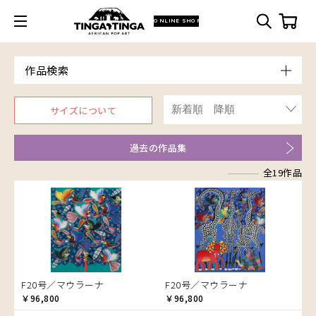
ONLINE SHOP
作品検索
Model
サイズについて
青空
Price
朝焼け
～￥10,000
Artist
過去の作品集
アフリカ
￥10,001～20,000
アフリカレイヨウ
全19作品
￥20,001～30,000
ア行
家
￥30,001～40,000
カ行
アウスィー
イノシシ
￥40,001～60,000
サ行
アキリ
カケパ
イボイノシシ
￥60,001～80,000
タ行
アグネス
カッシム
サイディ
イルカ
￥80,001～100,000
ナ行
アジャバ
ガヨ
ザチ
チャド
インパラ
￥100,001～
ハ行
アダム
カンビリ
サビティ
チャリンダ
ナココ
うさぎ
F20号／マウラーナ
F20号／マウラーナ
マ行
アダムス
ゴッドフレイ
サランゲ
チワヤ
ハッサーニ
お祭り
￥96,800
￥96,800
アパイ
コルンバ
サンデイ
ドゥケ
ベッカー
マウラーナ