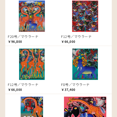
音楽
アバス
サンデイビッタ
ドサ
ブッシーリ
マトゥカ
カエル
アブー
シャハ
マジドゥ
かくれんぼ
アブダラ
シャバーニ
マブサ
家族-親子
アマニ
ジャリブーニ
マリキータ
カシューナッツの木
アミナータ
スフィアー二
マルチナ
カップル
F20号／マウラーナ
F12号／マウラーナ
アリー
ズベリ
マワゾ
カバ
￥96,800
￥66,000
アルバー
スライディ（スライドゥ）
マングラ
カメ
イッサ
ゼナ
ミムス
カメレオン
イディー
セフ
ムクラ
木
エミリアス
ムクンバ
キリン
エレナ
ムスターファ
キリマンジャロ
オマリー
ムチサ
孔雀
F12号／マウラーナ
F8号／マウラーナ
ムッサ
サイ
￥66,000
￥37,400
ムブカ
魚の群れ
ムロペ
桜
ムワツカ
サル
ムワメディ
シマウマ