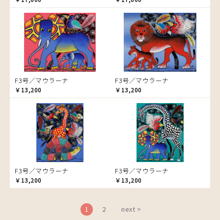
ブドウの木
フラミンゴ
ヘビ
ペンギン
星空
マーケット
F3号／マウラーナ
F3号／マウラーナ
マサイ
￥13,200
￥13,200
マンゴーの木
水浴び
湖
夕日
ライオン
漁
F3号／マウラーナ
F3号／マウラーナ
ワニ
￥13,200
￥13,200
1
2
next >