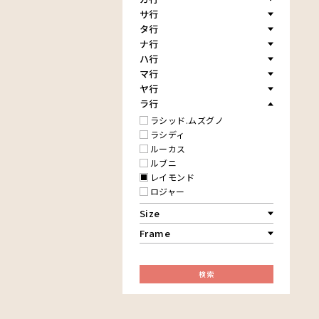
イボイノシシ
アキリ
サ行
￥60,001～80,000
カケパ
イルカ
アグネス
￥80,001～100,000
カッシム
タ行
サイディ
インパラ
アジャバ
￥100,001～
ガヨ
ザチ
ナ行
チャド
うさぎ
アダム
カンビリ
サビティ
チャリンダ
ハ行
ナココ
お祭り
アダムス
ゴッドフレイ
サランゲ
チワヤ
マ行
ハッサーニ
音楽
アパイ
コルンバ
サンデイ
ドゥケ
ベッカー
ヤ行
マウラーナ
カエル
アバス
サンデイビッタ
ドサ
ブッシーリ
マトゥカ
ラ行
ヤッスィーニ（ヤッスィン）
かくれんぼ
アブー
シャハ
マジドゥ
ヤフィドゥ
ラシッド.ムズグノ
家族-親子
アブダラ
シャバーニ
マブサ
ラシディ
カシューナッツの木
アマニ
ジャリブーニ
マリキータ
ルーカス
カップル
アミナータ
スフィアー二
マルチナ
ルブニ
カバ
アリー
ズベリ
マワゾ
レイモンド
カメ
アルバー
スライディ（スライドゥ）
マングラ
ロジャー
カメレオン
イッサ
ゼナ
ミムス
木
イディー
Size
セフ
ムクラ
キリン
エミリアス
F3号
ムクンバ
Frame
キリマンジャロ
エレナ
F4号
ムスターファ
孔雀
木枠張り／パネル
オマリー
F8号
ムチサ
サイ
アートフレーム
F12号
ムッサ
検索
魚の群れ
F20号
ムブカ
桜
規格外S
ムロペ
サル
規格外M
ムワツカ