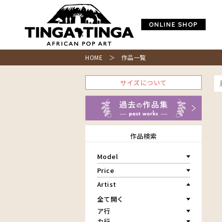
ONLINE SHOP
HOME
＞ 作品一覧
サイズについて
作品検索
Model
青空
Price
朝焼け
～￥10,000
Artist
アフリカ
￥10,001～20,000
アフリカレイヨウ
￥20,001～30,000
家
ア行
￥30,001～40,000
イノシシ
カ行
アウスィー
￥40,001～60,000