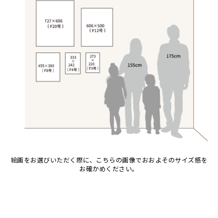
音楽
アバス
サンデイビッタ
カエル
アブー
シャハ
かくれんぼ
アブダラ
シャバーニ
家族-親子
アマニ
ジャリブーニ
カシューナッツの木
アミナータ
スフィアー二
カップル
アリー
ズベリ
カバ
アルバー
スライディ（スライドゥ）
カメ
イッサ
ゼナ
カメレオン
イディー
セフ
木
エミリアス
タ行
キリン
エレナ
ナ行
チャド
キリマンジャロ
オマリー
ハ行
チャリンダ
ナココ
孔雀
絵画をお選びいただく際に、こちらの画像でおおよそのサイズ感を
マ行
チワヤ
ハッサーニ
サイ
お確かめください。
ヤ行
ドゥケ
ベッカー
マウラーナ
魚の群れ
ラ行
ドサ
ブッシーリ
マトゥカ
ヤッスィーニ（ヤッスィン）
桜
マジドゥ
ヤフィドゥ
ラシッド.ムズグノ
サル
Size
マブサ
ラシディ
シマウマ