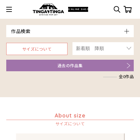
ONLINE SHOP
作品検索
Model
サイズについて
青空
Price
朝焼け
～￥10,000
Artist
過去の作品集
アフリカ
￥10,001～20,000
アフリカレイヨウ
全0作品
￥20,001～30,000
ア行
家
￥30,001～40,000
カ行
アウスィー
イノシシ
￥40,001～60,000
サ行
アキリ
カケパ
イボイノシシ
￥60,001～80,000
アグネス
カッシム
サイディ
イルカ
￥80,001～100,000
アジャバ
ガヨ
ザチ
About size
インパラ
￥100,001～
アダム
カンビリ
サビティ
サイズについて
うさぎ
アダムス
ゴッドフレイ
サランゲ
お祭り
アパイ
コルンバ
サンデイ