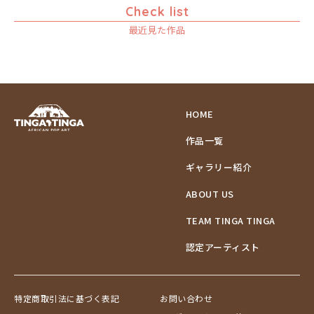
F3号
Frame
Check list
マリキータ
ルーカス
ゾウ
F4号
木枠張り／パネル
最近見た作品
マルチナ
ルブニ
タンザニア
F8号
アートフレーム
マワゾ
レイモンド
検索
タンザニアの女性
F12号
マングラ
ロジャー
チーター
F20号
ミムス
蝶
規格外S
ムクラ
チンパンジー
規格外M
HOME
ムクンバ
動物たち
規格外L
ムスターファ
作品一覧
鳥
ムチサ
トカゲ
ギャラリー紹介
ムッサ
トンボ
ABOUT US
ムブカ
日常
ムロペ
ニワトリ
TEAM TINGA TINGA
ムワツカ
バオバブの木
認定アーティスト
ムワメディ
バッファロー
花
ヒョウ
特定商取引法に基づく表記
お問い合わせ
フクロウ