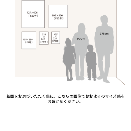
音楽
アバス
サンデイビッタ
ドサ
ブッシーリ
マトゥカ
ヤッスィーニ（ヤッスィン）
カエル
アブー
シャハ
マジドゥ
ヤフィドゥ
かくれんぼ
アブダラ
シャバーニ
マブサ
ラ行
家族-親子
アマニ
ジャリブーニ
マリキータ
ラシッド.ムズグノ
カシューナッツの木
Size
アミナータ
スフィアー二
マルチナ
ラシディ
カップル
F3号
Frame
アリー
ズベリ
マワゾ
ルーカス
カバ
F4号
木枠張り／パネル
アルバー
スライディ（スライドゥ）
マングラ
ルブニ
カメ
F8号
アートフレーム
イッサ
ゼナ
ミムス
レイモンド
検索
カメレオン
F12号
イディー
セフ
ムクラ
ロジャー
木
F20号
エミリアス
ムクンバ
キリン
規格外S
エレナ
ムスターファ
キリマンジャロ
規格外M
オマリー
ムチサ
孔雀
規格外L
絵画をお選びいただく際に、こちらの画像でおおよそのサイズ感を
ムッサ
サイ
お確かめください。
ムブカ
魚の群れ
ムロペ
桜
ムワツカ
サル
ムワメディ
シマウマ