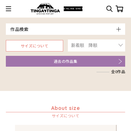
ONLINE SHOP
作品検索
Model
サイズについて
青空
Price
朝焼け
～￥10,000
Artist
過去の作品集
アフリカ
￥10,001～20,000
アフリカレイヨウ
全0作品
￥20,001～30,000
ア行
家
￥30,001～40,000
カ行
アウスィー
イノシシ
￥40,001～60,000
サ行
アキリ
カケパ
イボイノシシ
￥60,001～80,000
タ行
アグネス
カッシム
サイディ
イルカ
￥80,001～100,000
ナ行
アジャバ
ガヨ
ザチ
チャド
About size
インパラ
￥100,001～
ハ行
アダム
カンビリ
サビティ
チャリンダ
ナココ
サイズについて
うさぎ
マ行
アダムス
ゴッドフレイ
サランゲ
チワヤ
ハッサーニ
お祭り
ヤ行
アパイ
コルンバ
サンデイ
ドゥケ
ベッカー
マウラーナ