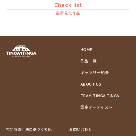
Check list
ゾウ
最近見た作品
タンザニア
タンザニアの女性
チーター
蝶
チンパンジー
HOME
動物たち
作品一覧
鳥
トカゲ
ギャラリー紹介
トンボ
ABOUT US
日常
ニワトリ
TEAM TINGA TINGA
バオバブの木
認定アーティスト
バッファロー
花
ヒョウ
特定商取引法に基づく表記
お問い合わせ
フクロウ