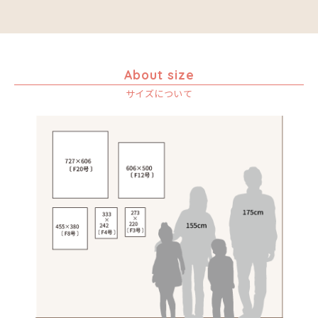
音楽
アバス
サンデイビッタ
カエル
アブー
シャハ
かくれんぼ
アブダラ
シャバーニ
家族-親子
アマニ
ジャリブーニ
About size
カシューナッツの木
アミナータ
スフィアー二
カップル
サイズについて
アリー
ズベリ
カバ
アルバー
スライディ（スライドゥ）
カメ
イッサ
ゼナ
カメレオン
イディー
セフ
木
エミリアス
タ行
キリン
エレナ
ナ行
チャド
キリマンジャロ
オマリー
ハ行
チャリンダ
ナココ
孔雀
マ行
チワヤ
ハッサーニ
サイ
ヤ行
ドゥケ
ベッカー
マウラーナ
魚の群れ
ラ行
ドサ
ブッシーリ
マトゥカ
ヤッスィーニ（ヤッスィン）
桜
マジドゥ
ヤフィドゥ
ラシッド.ムズグノ
サル
Size
マブサ
ラシディ
シマウマ