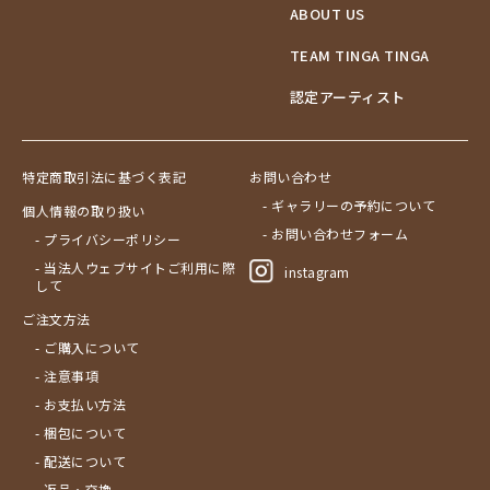
ABOUT US
ブドウの木
フラミンゴ
TEAM TINGA TINGA
ヘビ
認定アーティスト
ペンギン
星空
マーケット
特定商取引法に基づく表記
お問い合わせ
マサイ
- ギャラリーの予約について
個人情報の取り扱い
マンゴーの木
- お問い合わせフォーム
- プライバシーポリシー
水浴び
- 当法人ウェブサイトご利用に際
湖
instagram
して
夕日
ご注文方法
ライオン
- ご購入について
漁
- 注意事項
ワニ
- お支払い方法
- 梱包について
- 配送について
- 返品・交換