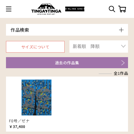
ONLINE SHOP
作品検索
Model
サイズについて
青空
Price
朝焼け
～￥10,000
Artist
過去の作品集
アフリカ
￥10,001～20,000
アフリカレイヨウ
全1作品
￥20,001～30,000
ア行
家
￥30,001～40,000
カ行
アウスィー
イノシシ
￥40,001～60,000
サ行
アキリ
カケパ
イボイノシシ
￥60,001～80,000
アグネス
カッシム
サイディ
イルカ
￥80,001～100,000
アジャバ
ガヨ
ザチ
インパラ
￥100,001～
アダム
カンビリ
サビティ
うさぎ
F8号／ゼナ
アダムス
ゴッドフレイ
サランゲ
お祭り
￥37,400
アパイ
コルンバ
サンデイ