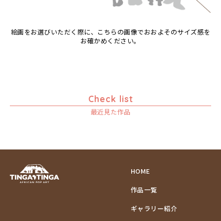
F3号
Frame
マリキータ
ルーカス
ゾウ
F4号
木枠張り／パネル
マルチナ
ルブニ
タンザニア
F8号
アートフレーム
絵画をお選びいただく際に、こちらの画像でおおよそのサイズ感を
マワゾ
レイモンド
検索
タンザニアの女性
F12号
お確かめください。
マングラ
ロジャー
チーター
F20号
ミムス
蝶
規格外S
ムクラ
チンパンジー
規格外M
ムクンバ
動物たち
規格外L
Check list
ムスターファ
鳥
ムチサ
最近見た作品
トカゲ
ムッサ
トンボ
ムブカ
日常
ムロペ
ニワトリ
ムワツカ
バオバブの木
HOME
ムワメディ
バッファロー
作品一覧
花
ヒョウ
ギャラリー紹介
フクロウ