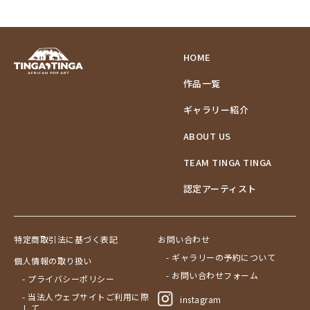
ブドウの木
フラミンゴ
ヘビ
HOME
ペンギン
作品一覧
星空
マーケット
ギャラリー紹介
マサイ
ABOUT US
マンゴーの木
水浴び
TEAM TINGA TINGA
湖
認定アーティスト
夕日
ライオン
漁
特定商取引法に基づく表記
お問い合わせ
ワニ
- ギャラリーの予約について
個人情報の取り扱い
Price
- お問い合わせフォーム
- プライバシーポリシー
～￥10,000
Artist
- 当法人ウェブサイトご利用に際
instagram
￥10,001～20,000
して