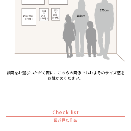
ゾウ
タンザニア
タンザニアの女性
チーター
蝶
チンパンジー
動物たち
鳥
トカゲ
絵画をお選びいただく際に、こちらの画像でおおよそのサイズ感を
トンボ
お確かめください。
日常
ニワトリ
バオバブの木
バッファロー
Check list
花
最近見た作品
ヒョウ
フクロウ