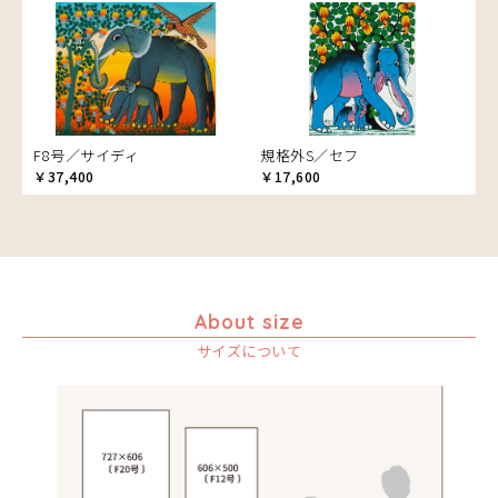
音楽
カエル
かくれんぼ
家族-親子
カシューナッツの木
カップル
F8号／サイディ
規格外S／セフ
￥37,400
カバ
￥17,600
カメ
カメレオン
木
キリン
About size
キリマンジャロ
孔雀
サイズについて
サイ
魚の群れ
桜
サル
シマウマ