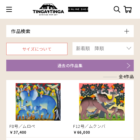
ONLINE SHOP
作品検索
Model
サイズについて
青空
朝焼け
過去の作品集
アフリカ
アフリカレイヨウ
全4作品
家
イノシシ
イボイノシシ
イルカ
インパラ
うさぎ
F8号／ムロペ
F12号／ムクンバ
￥37,400
￥66,000
お祭り