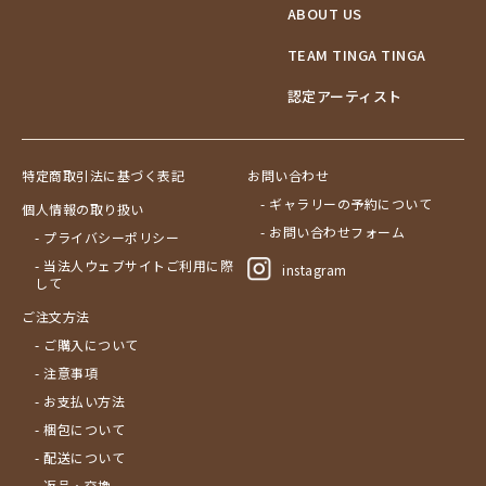
ABOUT US
ブドウの木
フラミンゴ
TEAM TINGA TINGA
ヘビ
認定アーティスト
ペンギン
星空
マーケット
特定商取引法に基づく表記
お問い合わせ
マサイ
- ギャラリーの予約について
個人情報の取り扱い
マンゴーの木
- お問い合わせフォーム
- プライバシーポリシー
水浴び
- 当法人ウェブサイトご利用に際
instagram
湖
して
夕日
ご注文方法
ライオン
- ご購入について
漁
- 注意事項
ワニ
- お支払い方法
Price
- 梱包について
～￥10,000
Artist
- 配送について
￥10,001～20,000
- 返品・交換