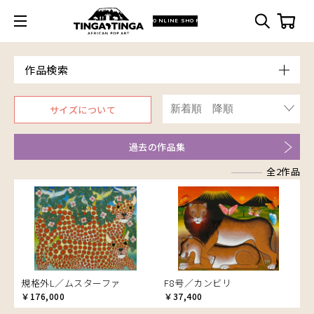
ONLINE SHOP
作品検索
Model
サイズについて
青空
朝焼け
過去の作品集
アフリカ
アフリカレイヨウ
全2作品
家
イノシシ
イボイノシシ
イルカ
インパラ
うさぎ
規格外L／ムスターファ
F8号／カンビリ
￥176,000
￥37,400
お祭り