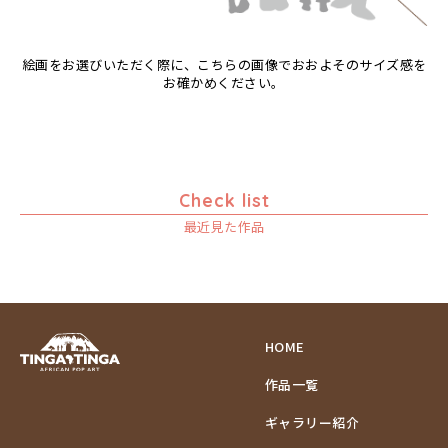
ゾウ
タンザニア
絵画をお選びいただく際に、こちらの画像でおおよそのサイズ感を
タンザニアの女性
お確かめください。
チーター
蝶
チンパンジー
動物たち
Check list
鳥
最近見た作品
トカゲ
トンボ
日常
ニワトリ
バオバブの木
HOME
バッファロー
作品一覧
花
ヒョウ
ギャラリー紹介
フクロウ