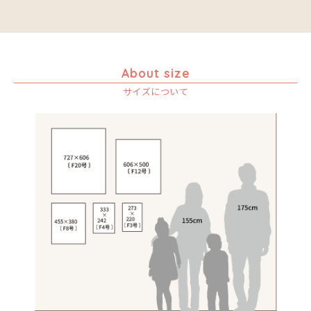
音楽
カエル
かくれんぼ
家族-親子
About size
カシューナッツの木
サイズについて
カップル
カバ
カメ
カメレオン
木
キリン
キリマンジャロ
孔雀
サイ
魚の群れ
桜
サル
シマウマ