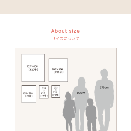
音楽
カエル
かくれんぼ
家族-親子
About size
カシューナッツの木
サイズについて
カップル
カバ
カメ
カメレオン
木
キリン
キリマンジャロ
孔雀
サイ
魚の群れ
桜
サル
シマウマ