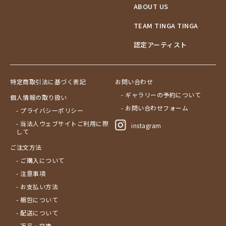
ABOUT US
ブドウの木
フラミンゴ
TEAM TINGA TINGA
ヘビ
認定アーティスト
ペンギン
星空
マーケット
特定商取引法に基づく表記
お問い合わせ
マサイ
- ギャラリーの予約について
個人情報の取り扱い
マンゴーの木
- お問い合わせフォーム
- プライバシーポリシー
水浴び
- 当法人ウェブサイトご利用に際
instagram
湖
して
夕日
ご注文方法
ライオン
- ご購入について
漁
- 注意事項
ワニ
- お支払い方法
Price
- 梱包について
～￥10,000
Artist
- 配送について
￥10,001～20,000
- 返品・交換