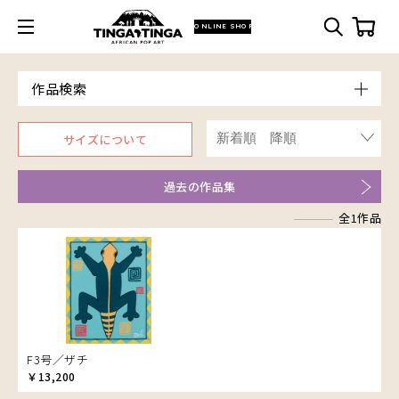
ONLINE SHOP
作品検索
Model
サイズについて
青空
朝焼け
過去の作品集
アフリカ
アフリカレイヨウ
全1作品
家
イノシシ
イボイノシシ
イルカ
インパラ
うさぎ
F3号／ザチ
￥13,200
お祭り