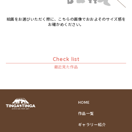
ゾウ
タンザニア
絵画をお選びいただく際に、こちらの画像でおおよそのサイズ感を
タンザニアの女性
お確かめください。
チーター
蝶
チンパンジー
動物たち
Check list
鳥
最近見た作品
トカゲ
トンボ
日常
ニワトリ
バオバブの木
HOME
バッファロー
作品一覧
花
ヒョウ
ギャラリー紹介
フクロウ