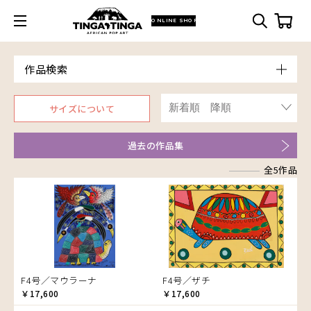
ONLINE SHOP
作品検索
Model
サイズについて
青空
朝焼け
過去の作品集
アフリカ
アフリカレイヨウ
全5作品
家
イノシシ
イボイノシシ
イルカ
インパラ
うさぎ
F4号／マウラーナ
F4号／ザチ
￥17,600
￥17,600
お祭り