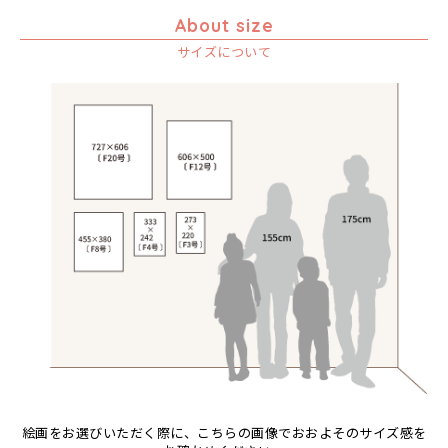
ゾウ
About size
タンザニア
サイズについて
タンザニアの女性
チーター
蝶
チンパンジー
動物たち
鳥
トカゲ
トンボ
日常
ニワトリ
バオバブの木
バッファロー
花
ヒョウ
絵画をお選びいただく際に、こちらの画像でおおよそのサイズ感を
フクロウ