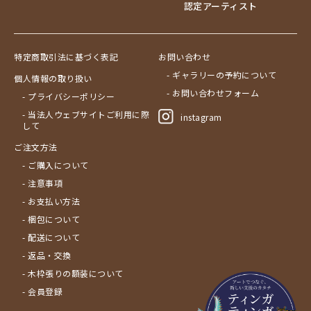
Size
認定アーティスト
￥20,001～30,000
ア行
F3号
Frame
￥30,001～40,000
カ行
アウスィー
F4号
木枠張り／パネル
￥40,001～60,000
サ行
アキリ
カケパ
F8号
特定商取引法に基づく表記
お問い合わせ
アートフレーム
￥60,001～80,000
検索
タ行
アグネス
カッシム
サイディ
F12号
- ギャラリーの予約について
個人情報の取り扱い
￥80,001～100,000
ナ行
アジャバ
ガヨ
ザチ
チャド
F20号
- お問い合わせフォーム
- プライバシーポリシー
￥100,001～
ハ行
アダム
カンビリ
サビティ
チャリンダ
ナココ
規格外S
- 当法人ウェブサイトご利用に際
instagram
して
マ行
アダムス
ゴッドフレイ
サランゲ
チワヤ
ハッサーニ
規格外M
ヤ行
アパイ
コルンバ
サンデイ
ドゥケ
ベッカー
マウラーナ
規格外L
ご注文方法
ラ行
アバス
サンデイビッタ
ドサ
ブッシーリ
マトゥカ
ヤッスィーニ（ヤッスィン）
- ご購入について
アブー
シャハ
マジドゥ
ヤフィドゥ
ラシッド.ムズグノ
- 注意事項
アブダラ
シャバーニ
マブサ
ラシディ
- お支払い方法
アマニ
ジャリブーニ
マリキータ
ルーカス
- 梱包について
アミナータ
スフィアー二
マルチナ
ルブニ
- 配送について
アリー
ズベリ
マワゾ
レイモンド
- 返品・交換
アルバー
スライディ（スライドゥ）
マングラ
ロジャー
- 木枠張りの額装について
イッサ
ゼナ
ミムス
- 会員登録
イディー
セフ
ムクラ