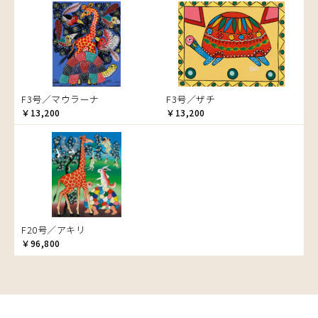
音楽
カエル
かくれんぼ
家族-親子
カシューナッツの木
カップル
F3号／マウラーナ
F3号／ザチ
￥13,200
カバ
￥13,200
カメ
カメレオン
木
キリン
キリマンジャロ
孔雀
F20号／アキリ
サイ
￥96,800
魚の群れ
桜
サル
シマウマ