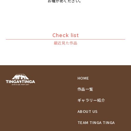
お確かめください。
ブドウの木
フラミンゴ
ヘビ
ペンギン
Check list
星空
最近見た作品
マーケット
マサイ
マンゴーの木
水浴び
湖
HOME
夕日
ライオン
作品一覧
漁
ギャラリー紹介
ワニ
ABOUT US
Price
～￥10,000
TEAM TINGA TINGA
Artist
￥10,001～20,000