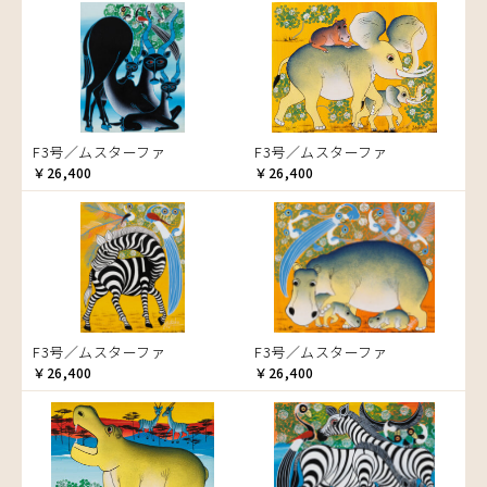
音楽
ア行
F3号
Frame
カエル
カ行
アウスィー
F4号
かくれんぼ
木枠張り／パネル
サ行
アキリ
カケパ
F8号
家族-親子
アートフレーム
検索
タ行
アグネス
カッシム
サイディ
F12号
カシューナッツの木
ナ行
アジャバ
ガヨ
ザチ
チャド
F20号
カップル
F3号／ムスターファ
F3号／ムスターファ
ハ行
アダム
カンビリ
サビティ
チャリンダ
ナココ
規格外S
カバ
￥26,400
￥26,400
マ行
アダムス
ゴッドフレイ
サランゲ
チワヤ
ハッサーニ
規格外M
カメ
ヤ行
アパイ
コルンバ
サンデイ
ドゥケ
ベッカー
マウラーナ
規格外L
カメレオン
ラ行
アバス
サンデイビッタ
ドサ
ブッシーリ
マトゥカ
ヤッスィーニ（ヤッスィン）
木
アブー
シャハ
マジドゥ
ヤフィドゥ
ラシッド.ムズグノ
キリン
アブダラ
シャバーニ
マブサ
ラシディ
キリマンジャロ
アマニ
ジャリブーニ
マリキータ
ルーカス
孔雀
F3号／ムスターファ
F3号／ムスターファ
アミナータ
スフィアー二
マルチナ
ルブニ
サイ
￥26,400
￥26,400
アリー
ズベリ
マワゾ
レイモンド
魚の群れ
アルバー
スライディ（スライドゥ）
マングラ
ロジャー
桜
イッサ
ゼナ
ミムス
サル
イディー
セフ
ムクラ
シマウマ