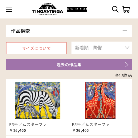
ONLINE SHOP
作品検索
Model
サイズについて
青空
Price
朝焼け
～￥10,000
過去の作品集
アフリカ
￥10,001～20,000
アフリカレイヨウ
全18作品
￥20,001～30,000
家
￥30,001～40,000
イノシシ
￥40,001～60,000
イボイノシシ
￥60,001～80,000
イルカ
￥80,001～100,000
インパラ
￥100,001～
うさぎ
F3号／ムスターファ
F3号／ムスターファ
Artist
お祭り
￥26,400
￥26,400
Size