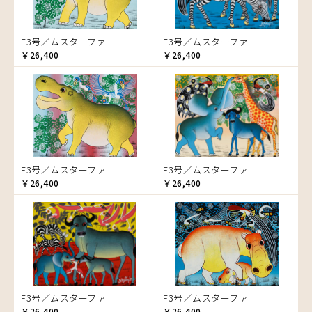
エミリアス
ムクンバ
ゾウ
エレナ
ムスターファ
タンザニア
F3号／ムスターファ
F3号／ムスターファ
オマリー
ムチサ
タンザニアの女性
￥26,400
￥26,400
ムッサ
チーター
ムブカ
蝶
ムロペ
チンパンジー
ムワツカ
動物たち
ムワメディ
鳥
トカゲ
F3号／ムスターファ
F3号／ムスターファ
トンボ
￥26,400
￥26,400
日常
ニワトリ
バオバブの木
バッファロー
花
ヒョウ
F3号／ムスターファ
F3号／ムスターファ
フクロウ
￥26,400
￥26,400