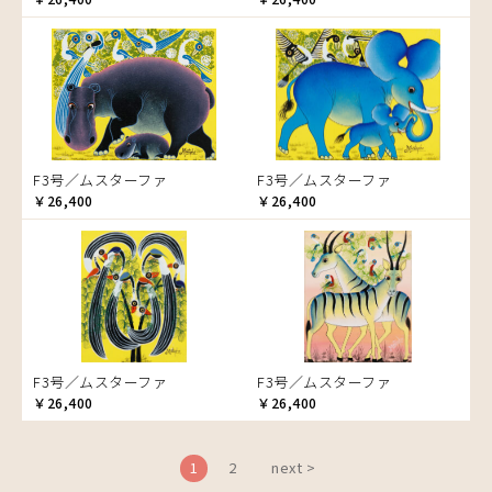
ブドウの木
フラミンゴ
ヘビ
ペンギン
星空
マーケット
F3号／ムスターファ
F3号／ムスターファ
マサイ
￥26,400
￥26,400
マンゴーの木
水浴び
湖
夕日
ライオン
漁
F3号／ムスターファ
F3号／ムスターファ
ワニ
￥26,400
￥26,400
1
2
next >