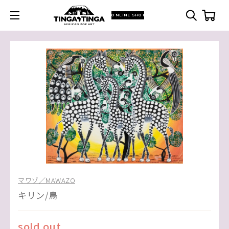
ONLINE SHOP
マワゾ／MAWAZO
キリン/鳥
sold out