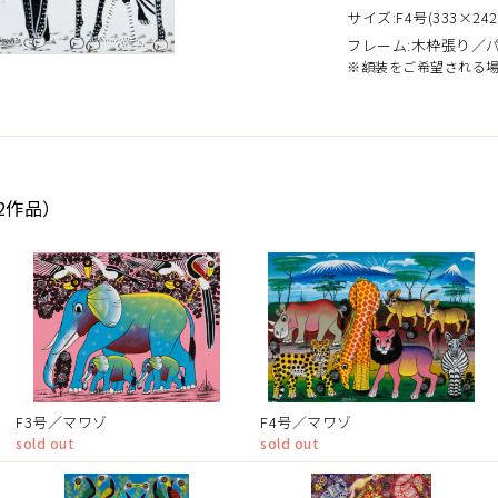
サイズ:F4号(333×242
フレーム:木枠張り／
※額装をご希望される
2作品）
F3号／マワゾ
F4号／マワゾ
sold out
sold out