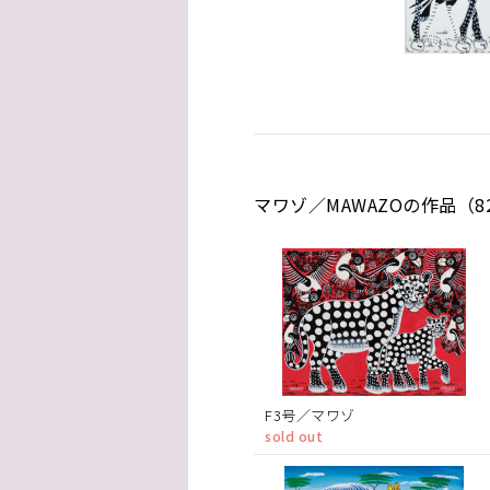
マワゾ／MAWAZOの作品（8
F3号／マワゾ
sold out