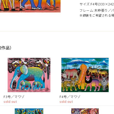
サイズ:F4号(333×242
フレーム:木枠張り／
※額装をご希望される
2作品）
F3号／マワゾ
F4号／マワゾ
sold out
sold out