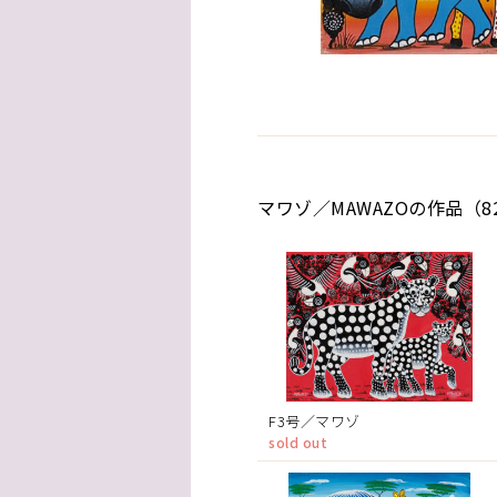
マワゾ／MAWAZOの作品（8
F3号／マワゾ
sold out