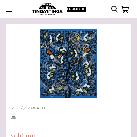
ONLINE SHOP
マワゾ／MAWAZO
鳥
sold out