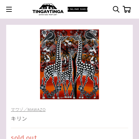
ONLINE SHOP
マワゾ／MAWAZO
キリン
sold out