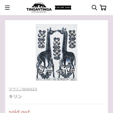
ONLINE SHOP
マワゾ／MAWAZO
キリン
sold out