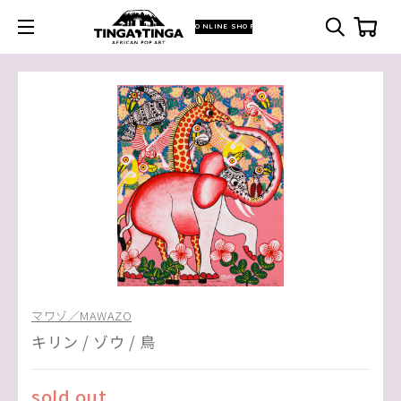
ONLINE SHOP
マワゾ／MAWAZO
キリン / ゾウ / 鳥
sold out