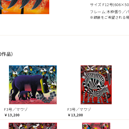
サイズ:F12号(606×50
フレーム:木枠張り／
※額装をご希望される
0作品）
F3号／マワゾ
F3号／マワゾ
￥13,200
￥13,200