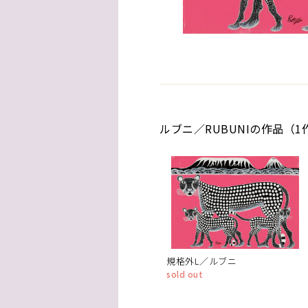
ルブニ／RUBUNIの作品（1
規格外L／ルブニ
sold out