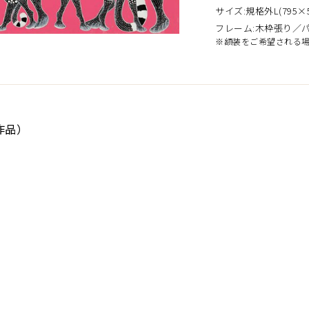
サイズ:規格外L(795×5
フレーム:木枠張り／
※額装をご希望される
作品）