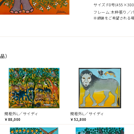
サイズ:F8号(455×380
フレーム:木枠張り／
※額装をご希望される
作品）
規格外L／サイディ
規格外L／サイディ
￥88,000
￥52,800