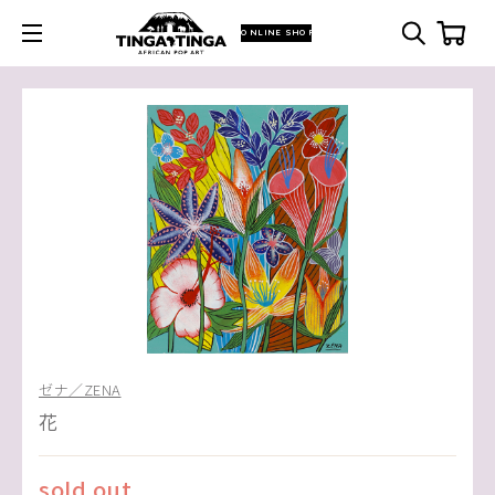
ONLINE SHOP
ゼナ／ZENA
花
sold out