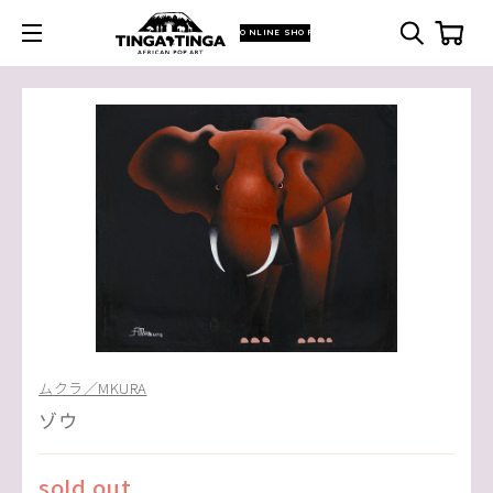
ONLINE SHOP
ムクラ／MKURA
ゾウ
sold out