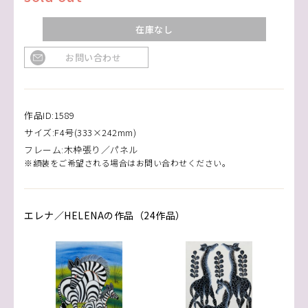
在庫なし
お問い合わせ
作品ID:1589
サイズ:F4号(333×242mm)
フレーム:木枠張り／パネル
※額装をご希望される場合はお問い合わせください。
エレナ／HELENAの作品（24作品）