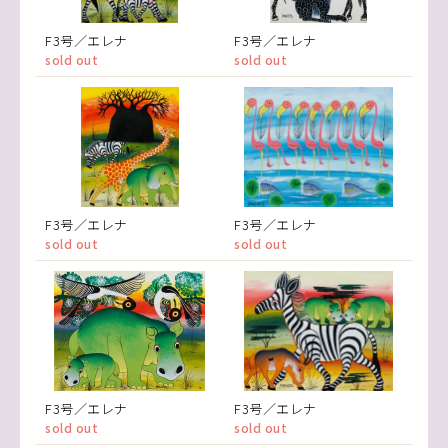
F3号／エレナ
F3号／エレナ
sold out
sold out
F3号／エレナ
F3号／エレナ
sold out
sold out
F3号／エレナ
F3号／エレナ
sold out
sold out