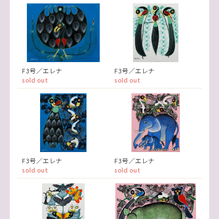
F3号／エレナ
F3号／エレナ
sold out
sold out
F3号／エレナ
F3号／エレナ
sold out
sold out