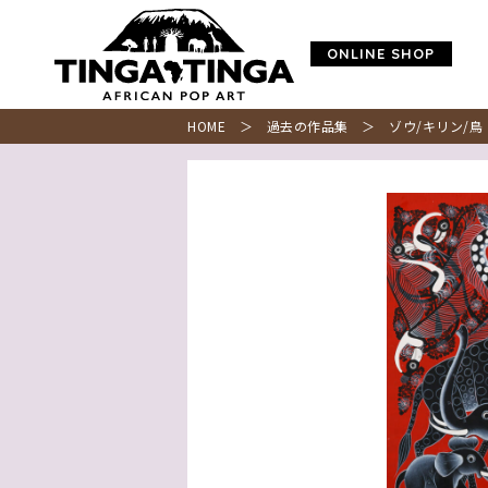
ONLINE SHOP
HOME
＞
過去の作品集
＞ ゾウ/キリン/鳥