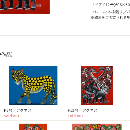
サイズ:F12号(606×50
フレーム:木枠張り／
※額装をご希望される
2作品）
F3号／アグネス
F12号／アグネス
sold out
sold out