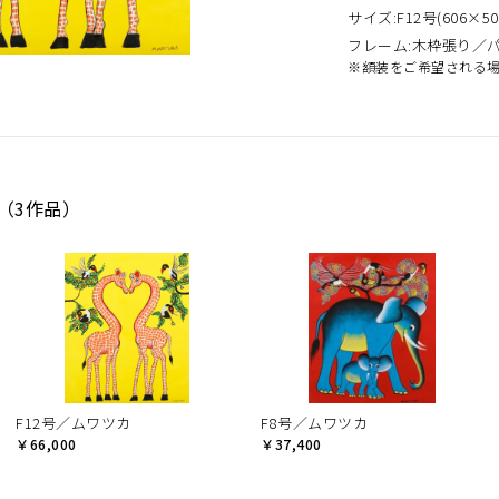
サイズ:F12号(606×50
フレーム:木枠張り／
※額装をご希望される
（3作品）
F12号／ムワツカ
F8号／ムワツカ
￥66,000
￥37,400