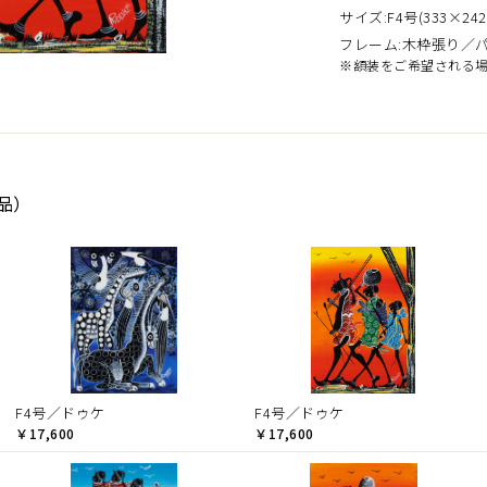
サイズ:F4号(333×242
フレーム:木枠張り／
※額装をご希望される
品）
F4号／ドゥケ
F4号／ドゥケ
￥17,600
￥17,600