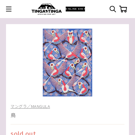
ONLINE SHOP
マングラ／MANGULA
鳥
sold out