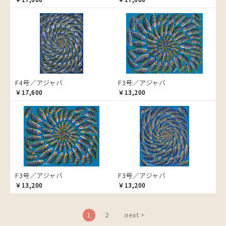
ムワツカ
ブドウの木
ムワメディ
フラミンゴ
ヘビ
ペンギン
星空
マーケット
F4号／アジャバ
F3号／アジャバ
マサイ
￥17,600
￥13,200
マンゴーの木
水浴び
湖
夕日
ライオン
漁
F3号／アジャバ
F3号／アジャバ
ワニ
￥13,200
￥13,200
1
2
next >