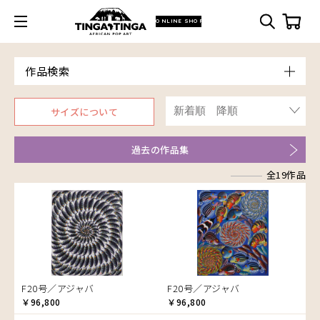
ONLINE SHOP
作品検索
Model
サイズについて
青空
Price
朝焼け
～￥10,000
Artist
過去の作品集
アフリカ
￥10,001～20,000
アフリカレイヨウ
全19作品
￥20,001～30,000
ア行
家
￥30,001～40,000
アウスィー
イノシシ
￥40,001～60,000
アキリ
イボイノシシ
￥60,001～80,000
アグネス
イルカ
￥80,001～100,000
アジャバ
インパラ
￥100,001～
アダム
うさぎ
F20号／アジャバ
F20号／アジャバ
アダムス
お祭り
￥96,800
￥96,800
アパイ