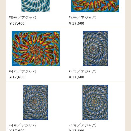
マ行
ゴッドフレイ
サランゲ
チワヤ
ハッサーニ
ゾウ
ヤ行
コルンバ
サンデイ
ドゥケ
ベッカー
マウラーナ
タンザニア
F8号／アジャバ
F4号／アジャバ
ラ行
サンデイビッタ
ドサ
ブッシーリ
マトゥカ
ヤッスィーニ（ヤッスィン）
タンザニアの女性
￥37,400
￥17,600
シャハ
マジドゥ
ヤフィドゥ
ラシッド.ムズグノ
チーター
Size
シャバーニ
マブサ
ラシディ
蝶
F3号
Frame
ジャリブーニ
マリキータ
ルーカス
チンパンジー
F4号
木枠張り／パネル
スフィアー二
マルチナ
ルブニ
動物たち
F8号
アートフレーム
ズベリ
マワゾ
レイモンド
検索
鳥
F12号
スライディ（スライドゥ）
マングラ
ロジャー
トカゲ
F20号
F4号／アジャバ
F4号／アジャバ
ゼナ
ミムス
トンボ
規格外S
￥17,600
￥17,600
セフ
ムクラ
日常
規格外M
ムクンバ
ニワトリ
規格外L
ムスターファ
バオバブの木
ムチサ
バッファロー
ムッサ
花
ムブカ
ヒョウ
F4号／アジャバ
F4号／アジャバ
ムロペ
フクロウ
￥17,600
￥17,600