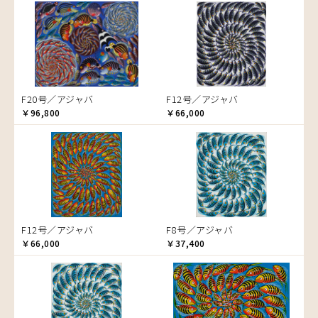
音楽
アバス
カエル
アブー
かくれんぼ
アブダラ
家族-親子
アマニ
カシューナッツの木
アミナータ
カップル
F20号／アジャバ
F12号／アジャバ
アリー
カバ
￥96,800
￥66,000
アルバー
カメ
イッサ
カメレオン
イディー
木
エミリアス
キリン
エレナ
キリマンジャロ
オマリー
孔雀
F12号／アジャバ
F8号／アジャバ
カ行
サイ
￥66,000
￥37,400
サ行
カケパ
魚の群れ
タ行
カッシム
サイディ
桜
ナ行
ガヨ
ザチ
チャド
サル
ハ行
カンビリ
サビティ
チャリンダ
ナココ
シマウマ