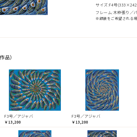
サイズ:F4号(333×242
フレーム:木枠張り／
※額装をご希望される
9作品）
F3号／アジャバ
F3号／アジャバ
￥13,200
￥13,200