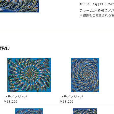
サイズ:F4号(333×242
フレーム:木枠張り／
※額装をご希望される
9作品）
F3号／アジャバ
F3号／アジャバ
￥13,200
￥13,200