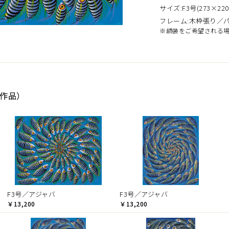
サイズ:F3号(273×220
フレーム:木枠張り／
※額装をご希望される
9作品）
F3号／アジャバ
F3号／アジャバ
￥13,200
￥13,200