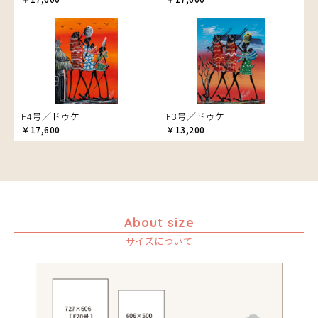
ブドウの木
フラミンゴ
ヘビ
ペンギン
星空
マーケット
F4号／ドゥケ
F3号／ドゥケ
マサイ
￥17,600
￥13,200
マンゴーの木
水浴び
湖
夕日
ライオン
About size
漁
サイズについて
ワニ