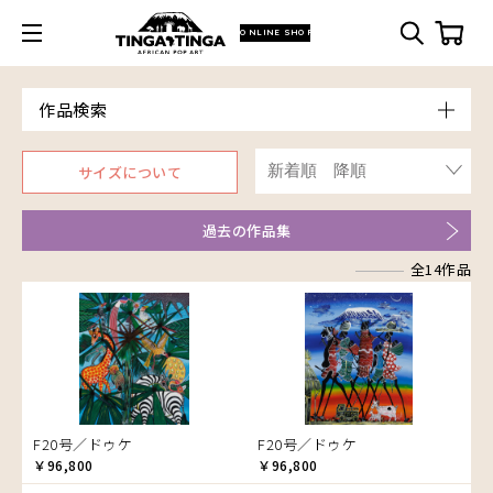
ONLINE SHOP
作品検索
Model
サイズについて
青空
Price
朝焼け
～￥10,000
Artist
過去の作品集
アフリカ
￥10,001～20,000
アフリカレイヨウ
全14作品
￥20,001～30,000
ア行
家
￥30,001～40,000
カ行
アウスィー
イノシシ
￥40,001～60,000
サ行
アキリ
カケパ
イボイノシシ
￥60,001～80,000
タ行
アグネス
カッシム
サイディ
イルカ
￥80,001～100,000
アジャバ
ガヨ
ザチ
チャド
インパラ
￥100,001～
アダム
カンビリ
サビティ
チャリンダ
うさぎ
F20号／ドゥケ
F20号／ドゥケ
アダムス
ゴッドフレイ
サランゲ
チワヤ
お祭り
￥96,800
￥96,800
アパイ
コルンバ
サンデイ
ドゥケ