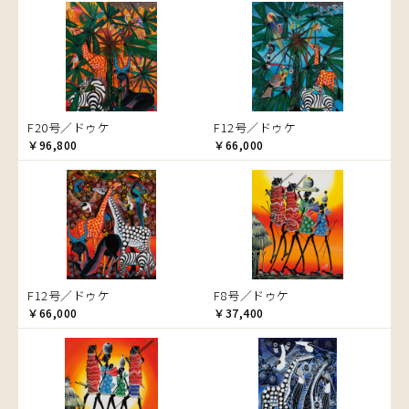
音楽
アバス
サンデイビッタ
ドサ
カエル
アブー
シャハ
ナ行
かくれんぼ
アブダラ
シャバーニ
ハ行
ナココ
家族-親子
アマニ
ジャリブーニ
マ行
ハッサーニ
カシューナッツの木
アミナータ
スフィアー二
ヤ行
ベッカー
マウラーナ
カップル
F20号／ドゥケ
F12号／ドゥケ
アリー
ズベリ
ラ行
ブッシーリ
マトゥカ
ヤッスィーニ（ヤッスィン）
カバ
￥96,800
￥66,000
アルバー
スライディ（スライドゥ）
マジドゥ
ヤフィドゥ
ラシッド.ムズグノ
カメ
Size
イッサ
ゼナ
マブサ
ラシディ
カメレオン
F3号
Frame
イディー
セフ
マリキータ
ルーカス
木
F4号
木枠張り／パネル
エミリアス
マルチナ
ルブニ
キリン
F8号
アートフレーム
エレナ
マワゾ
レイモンド
検索
キリマンジャロ
F12号
オマリー
マングラ
ロジャー
孔雀
F20号
F12号／ドゥケ
F8号／ドゥケ
ミムス
サイ
￥66,000
規格外S
￥37,400
ムクラ
魚の群れ
規格外M
ムクンバ
桜
規格外L
ムスターファ
サル
ムチサ
シマウマ