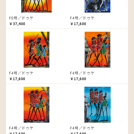
ムッサ
ゾウ
ムブカ
タンザニア
F8号／ドゥケ
F4号／ドゥケ
ムロペ
タンザニアの女性
￥37,400
￥17,600
ムワツカ
チーター
ムワメディ
蝶
チンパンジー
動物たち
鳥
トカゲ
F4号／ドゥケ
F4号／ドゥケ
トンボ
￥17,600
￥17,600
日常
ニワトリ
バオバブの木
バッファロー
花
ヒョウ
F4号／ドゥケ
F4号／ドゥケ
フクロウ
￥17,600
￥17,600