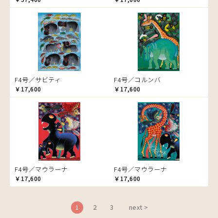
ブドウの木
フラミンゴ
ヘビ
ペンギン
星空
マーケット
F4号／サビティ
F4号／コルンバ
マサイ
￥17,600
￥17,600
マンゴーの木
水浴び
湖
夕日
ライオン
漁
F4号／マウラーナ
F4号／マウラーナ
ワニ
￥17,600
￥17,600
Price
～￥10,000
Artist
1
2
3
next >
￥10,001～20,000