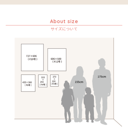
Size
￥20,001～30,000
ア行
F3号
Frame
￥30,001～40,000
カ行
アウスィー
F4号
木枠張り／パネル
￥40,001～60,000
About size
サ行
アキリ
カケパ
F8号
アートフレーム
￥60,001～80,000
サイズについて
検索
タ行
アグネス
カッシム
サイディ
F12号
￥80,001～100,000
ナ行
アジャバ
ガヨ
ザチ
チャド
F20号
￥100,001～
ハ行
アダム
カンビリ
サビティ
チャリンダ
ナココ
規格外S
マ行
アダムス
ゴッドフレイ
サランゲ
チワヤ
ハッサーニ
規格外M
ヤ行
アパイ
コルンバ
サンデイ
ドゥケ
ベッカー
マウラーナ
規格外L
ラ行
アバス
サンデイビッタ
ドサ
ブッシーリ
マトゥカ
ヤッスィーニ（ヤッスィン）
アブー
シャハ
マジドゥ
ヤフィドゥ
ラシッド.ムズグノ
アブダラ
シャバーニ
マブサ
ラシディ
アマニ
ジャリブーニ
マリキータ
ルーカス
アミナータ
スフィアー二
マルチナ
ルブニ
アリー
ズベリ
マワゾ
レイモンド
アルバー
スライディ（スライドゥ）
マングラ
ロジャー
イッサ
ゼナ
ミムス
イディー
セフ
ムクラ