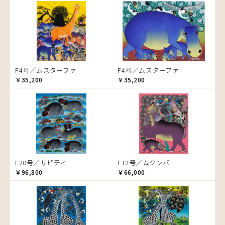
音楽
カエル
かくれんぼ
家族-親子
カシューナッツの木
カップル
F4号／ムスターファ
F4号／ムスターファ
￥35,200
カバ
￥35,200
カメ
カメレオン
木
キリン
キリマンジャロ
孔雀
F20号／サビティ
F12号／ムクンバ
サイ
￥96,800
￥66,000
魚の群れ
桜
サル
シマウマ