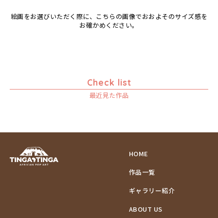
エミリアス
ムクンバ
絵画をお選びいただく際に、こちらの画像でおおよそのサイズ感を
エレナ
ムスターファ
お確かめください。
オマリー
ムチサ
ムッサ
ムブカ
ムロペ
Check list
ムワツカ
最近見た作品
ムワメディ
HOME
作品一覧
ギャラリー紹介
ABOUT US