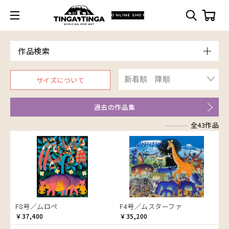
ONLINE SHOP
作品検索
Model
サイズについて
青空
朝焼け
過去の作品集
アフリカ
アフリカレイヨウ
全43作品
家
イノシシ
イボイノシシ
イルカ
インパラ
うさぎ
F8号／ムロペ
F4号／ムスターファ
￥37,400
￥35,200
お祭り