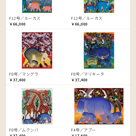
ゾウ
タンザニア
F12号／ルーカス
F12号／ルーカス
タンザニアの女性
￥66,000
￥66,000
チーター
蝶
チンパンジー
動物たち
鳥
トカゲ
F8号／マングラ
F8号／マリキータ
トンボ
￥37,400
￥37,400
日常
ニワトリ
バオバブの木
バッファロー
花
ヒョウ
F8号／ムクンバ
F4号／アブー
フクロウ
￥37,400
￥17,600