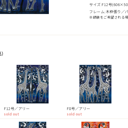
サイズ:F12号(606×50
フレーム:木枠張り／
※額装をご希望される
品）
F12号／アリー
F8号／アリー
sold out
sold out