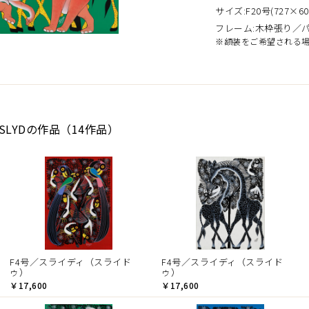
サイズ:F20号(727×60
フレーム:木枠張り／
※額装をご希望される
LYDの作品（14作品）
F4号／スライディ（スライド
F4号／スライディ（スライド
ゥ）
ゥ）
￥17,600
￥17,600