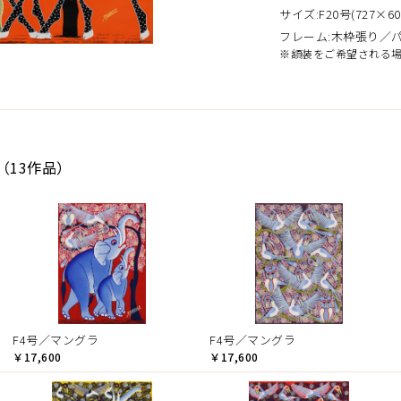
サイズ:F20号(727×60
フレーム:木枠張り／
※額装をご希望される
（13作品）
F4号／マングラ
F4号／マングラ
￥17,600
￥17,600