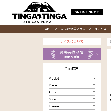
ONLINE SHOP
HOME
＞ 商品の配送クラス ＞ Mサイズ
サイズについて
作品検索
Model
青空
Price
朝焼け
～￥10,000
Artist
アフリカ
￥10,001～20,000
Size
アフリカレイヨウ
￥20,001～30,000
家
ア行
F3号
Frame
￥30,001～40,000
イノシシ
カ行
アウスィー
F4号
￥40,001～60,000