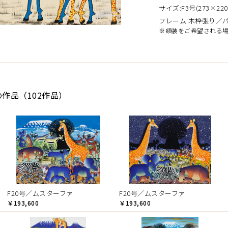
サイズ:F3号(273×220
フレーム:木枠張り／
※額装をご希望される
の作品（102作品）
F20号／ムスターファ
F20号／ムスターファ
￥193,600
￥193,600